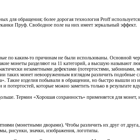
ных для обращения; более дорогая технология Proff использует
еканки Пруф. Свободное поле на них имеет зеркальный эффект.
торые по каким-то причинам не были использованы. Основной че
такие монеты разделяют на 11 категорий, а высшую называют л
рактически незаметными дефектами (потертостями, забоинами, 
ии таких монет невооруженным взглядом различить подобные с
тра». Такие изделия побывали в обращении, но быстро вышли из
и потертостей, которые можно заметить только в результате вд
 дольше. Термин «Хорошая сохранность» применяется для монет
тиями (монетными дворами). Чтобы различить их друг от друга,
ммы, рисунки, значки, изображения, логотипы.