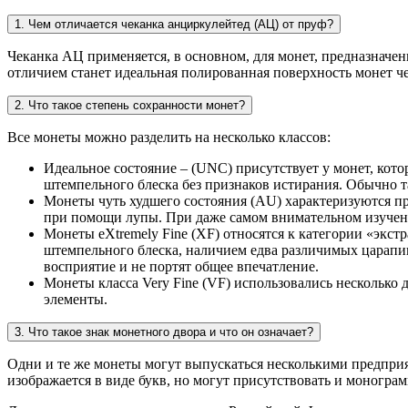
1. Чем отличается чеканка анциркулейтед (АЦ) от пруф?
Чеканка АЦ применяется, в основном, для монет, предназначен
отличием станет идеальная полированная поверхность монет ч
2. Что такое степень сохранности монет?
Все монеты можно разделить на несколько классов:
Идеальное состояние – (UNC) присутствует у монет, ко
штемпельного блеска без признаков истирания. Обычно 
Монеты чуть худшего состояния (AU) характеризуются п
при помощи лупы. При даже самом внимательном изучен
Монеты eXtremely Fine (XF) относятся к категории «экс
штемпельного блеска, наличием едва различимых царапин 
восприятие и не портят общее впечатление.
Монеты класса Very Fine (VF) использовались несколько
элементы.
3. Что такое знак монетного двора и что он означает?
Одни и те же монеты могут выпускаться несколькими предприя
изображается в виде букв, но могут присутствовать и моногра