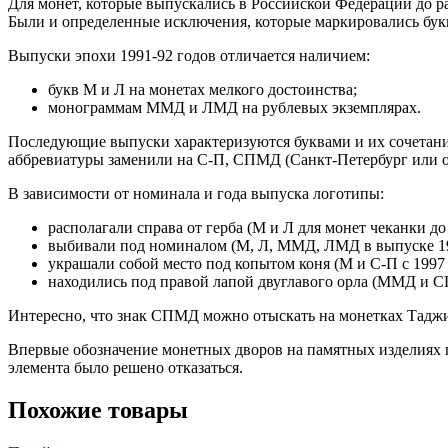
Для монет, которые выпускались в Российской Федерации до р
Были и определенные исключения, которые маркировались бук
Выпуски эпохи 1991-92 годов отличается наличием:
букв М и Л на монетах мелкого достоинства;
монограммам ММД и ЛМД на рублевых экземплярах.
Последующие выпуски характеризуются буквами и их сочетани
аббревиатуры заменили на С-П, СПМД (Санкт-Петербург или 
В зависимости от номинала и года выпуска логотипы:
располагали справа от герба (М и Л для монет чеканки до 
выбивали под номиналом (М, Л, ММД, ЛМД в выпуске 19
украшали собой место под копытом коня (М и С-П с 1997 
находились под правой лапой двуглавого орла (ММД и 
Интересно, что знак СПМД можно отыскать на монетках Тадж
Впервые обозначение монетных дворов на памятных изделиях п
элемента было решено отказаться.
Похожие товары