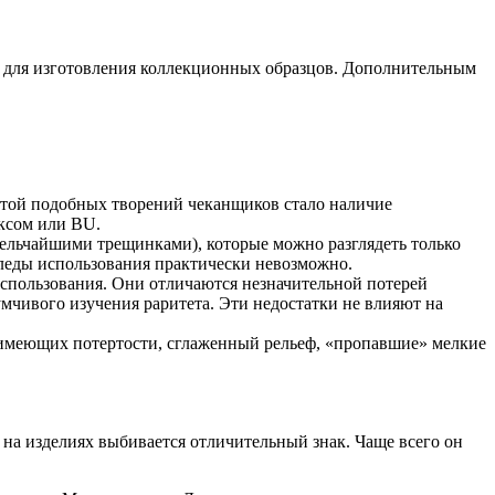
ся для изготовления коллекционных образцов. Дополнительным
ртой подобных творений чеканщиков стало наличие
юксом или BU.
мельчайшими трещинками), которые можно разглядеть только
леды использования практически невозможно.
 использования. Они отличаются незначительной потерей
умчивого изучения раритета. Эти недостатки не влияют на
, имеющих потертости, сглаженный рельеф, «пропавшие» мелкие
 на изделиях выбивается отличительный знак. Чаще всего он