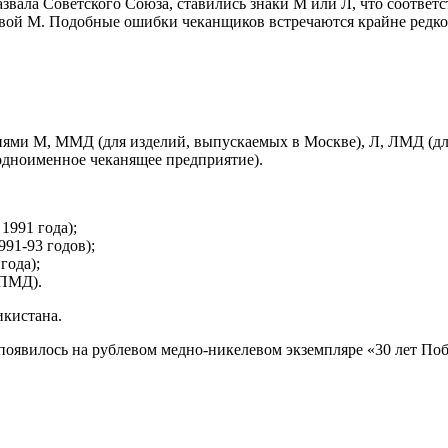
азвала Советского Союза, ставились знаки М или Л, что соотве
вой М. Подобные ошибки чеканщиков встречаются крайне редко
ями М, ММД (для изделий, выпускаемых в Москве), Л, ЛМД (для
одноименное чеканящее предприятие).
1991 года);
91-93 годов);
года);
СПМД).
икистана.
оявилось на рублевом медно-никелевом экземпляре «30 лет Поб