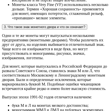
восприятие и не портят общее впечатление.
Монеты класса Very Fine (VF) использовались несколько
дольше. Термин «Хорошая сохранность» применяется
для монет, имеющих потертости, сглаженный рельеф,
«пропавшие» мелкие элементы.
3. Что такое знак монетного двора и что он означает?
Одни и те же монеты могут выпускаться несколькими
предприятиями (монетными дворами). Чтобы различить их
друг от друга, на изделиях выбивается отличительный знак.
Чаще всего он изображается в виде букв, но могут
присутствовать и монограммы, рисунки, значки,
изображения, логотипы.
Для монет, которые выпускались в Российской Федерации до
развала Советского Союза, ставились знаки М или Л, что
соответствовало Московскому и Ленинградскому монетным
дворам. Были и определенные исключения, которые
маркировались буквой М. Подобные ошибки чеканщиков
встречаются крайне редко и имею более высокую стоимость.
Выпуски эпохи 1991-92 годов отличается наличием:
букв М и Л на монетах мелкого достоинства;
монограммам ММД и ЛМД на рублевых экземплярах.