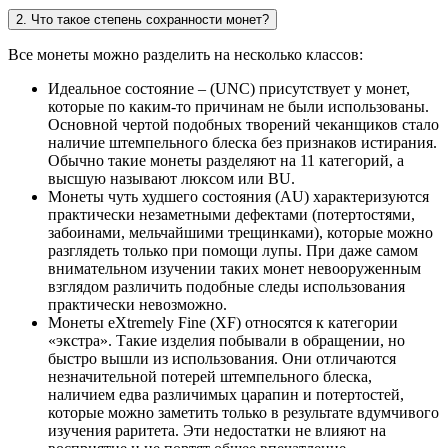
2. Что такое степень сохранности монет?
Все монеты можно разделить на несколько классов:
Идеальное состояние – (UNC) присутствует у монет,
которые по каким-то причинам не были использованы.
Основной чертой подобных творений чеканщиков стало
наличие штемпельного блеска без признаков истирания.
Обычно такие монеты разделяют на 11 категорий, а
высшую называют люксом или BU.
Монеты чуть худшего состояния (AU) характеризуются
практически незаметными дефектами (потертостями,
забоинами, мельчайшими трещинками), которые можно
разглядеть только при помощи лупы. При даже самом
внимательном изучении таких монет невооруженным
взглядом различить подобные следы использования
практически невозможно.
Монеты eXtremely Fine (XF) относятся к категории
«экстра». Такие изделия побывали в обращении, но
быстро вышли из использования. Они отличаются
незначительной потерей штемпельного блеска,
наличием едва различимых царапин и потертостей,
которые можно заметить только в результате вдумчивого
изучения раритета. Эти недостатки не влияют на