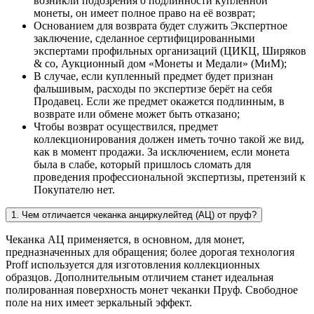
возникли подозрения о подлинности купленной
монеты, он имеет полное право на её возврат;
Основанием для возврата будет служить Экспертное
заключение, сделанное сертифицированными
экспертами профильных организаций (ЦИКЦ, Ширяков
& co, Аукционный дом «Монеты и Медали» (МиМ);
В случае, если купленный предмет будет признан
фальшивым, расходы по экспертизе берёт на себя
Продавец. Если же предмет окажется подлинным, в
возврате или обмене может быть отказано;
Чтобы возврат осуществился, предмет
коллекционирования должен иметь точно такой же вид,
как в момент продажи. За исключением, если монета
была в слабе, который пришлось сломать для
проведения профессиональной экспертизы, претензий к
Покупателю нет.
1. Чем отличается чеканка анциркулейтед (АЦ) от пруф?
Чеканка АЦ применяется, в основном, для монет,
предназначенных для обращения; более дорогая технология
Proff используется для изготовления коллекционных
образцов. Дополнительным отличием станет идеальная
полированная поверхность монет чеканки Пруф. Свободное
поле на них имеет зеркальный эффект.