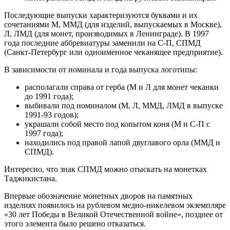
Последующие выпуски характеризуются буквами и их
сочетаниями М, ММД (для изделий, выпускаемых в Москве),
Л, ЛМД (для монет, производимых в Ленинграде). В 1997
года последние аббревиатуры заменили на С-П, СПМД
(Санкт-Петербург или одноименное чеканящее предприятие).
В зависимости от номинала и года выпуска логотипы:
располагали справа от герба (М и Л для монет чеканки
до 1991 года);
выбивали под номиналом (М, Л, ММД, ЛМД в выпуске
1991-93 годов);
украшали собой место под копытом коня (М и С-П с
1997 года);
находились под правой лапой двуглавого орла (ММД и
СПМД).
Интересно, что знак СПМД можно отыскать на монетках
Таджикистана.
Впервые обозначение монетных дворов на памятных
изделиях появилось на рублевом медно-никелевом экземпляре
«30 лет Победы в Великой Отечественной войне», позднее от
этого элемента было решено отказаться.