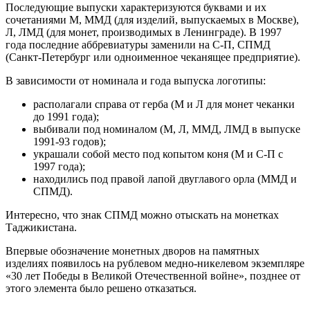
Последующие выпуски характеризуются буквами и их
сочетаниями М, ММД (для изделий, выпускаемых в Москве),
Л, ЛМД (для монет, производимых в Ленинграде). В 1997
года последние аббревиатуры заменили на С-П, СПМД
(Санкт-Петербург или одноименное чеканящее предприятие).
В зависимости от номинала и года выпуска логотипы:
располагали справа от герба (М и Л для монет чеканки
до 1991 года);
выбивали под номиналом (М, Л, ММД, ЛМД в выпуске
1991-93 годов);
украшали собой место под копытом коня (М и С-П с
1997 года);
находились под правой лапой двуглавого орла (ММД и
СПМД).
Интересно, что знак СПМД можно отыскать на монетках
Таджикистана.
Впервые обозначение монетных дворов на памятных
изделиях появилось на рублевом медно-никелевом экземпляре
«30 лет Победы в Великой Отечественной войне», позднее от
этого элемента было решено отказаться.