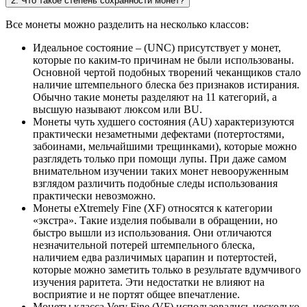
2. Что такое степень сохранности монет?
Все монеты можно разделить на несколько классов:
Идеальное состояние – (UNC) присутствует у монет,
которые по каким-то причинам не были использованы.
Основной чертой подобных творений чеканщиков стало
наличие штемпельного блеска без признаков истирания.
Обычно такие монеты разделяют на 11 категорий, а
высшую называют люксом или BU.
Монеты чуть худшего состояния (AU) характеризуются
практически незаметными дефектами (потертостями,
забоинами, мельчайшими трещинками), которые можно
разглядеть только при помощи лупы. При даже самом
внимательном изучении таких монет невооруженным
взглядом различить подобные следы использования
практически невозможно.
Монеты eXtremely Fine (XF) относятся к категории
«экстра». Такие изделия побывали в обращении, но
быстро вышли из использования. Они отличаются
незначительной потерей штемпельного блеска,
наличием едва различимых царапин и потертостей,
которые можно заметить только в результате вдумчивого
изучения раритета. Эти недостатки не влияют на
восприятие и не портят общее впечатление.
Монеты класса Very Fine (VF) использовались несколько