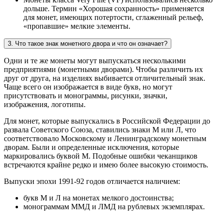
дольше. Термин «Хорошая сохранность» применяется
для монет, имеющих потертости, сглаженный рельеф,
«пропавшие» мелкие элементы.
3. Что такое знак монетного двора и что он означает?
Одни и те же монеты могут выпускаться несколькими
предприятиями (монетными дворами). Чтобы различить их
друг от друга, на изделиях выбивается отличительный знак.
Чаще всего он изображается в виде букв, но могут
присутствовать и монограммы, рисунки, значки,
изображения, логотипы.
Для монет, которые выпускались в Российской Федерации до
развала Советского Союза, ставились знаки М или Л, что
соответствовало Московскому и Ленинградскому монетным
дворам. Были и определенные исключения, которые
маркировались буквой М. Подобные ошибки чеканщиков
встречаются крайне редко и имею более высокую стоимость.
Выпуски эпохи 1991-92 годов отличается наличием:
букв М и Л на монетах мелкого достоинства;
монограммам ММД и ЛМД на рублевых экземплярах.