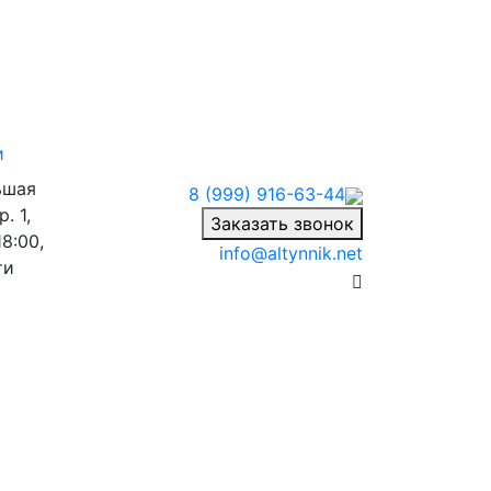
и
ьшая
8 (999) 916-63-44
. 1,
Заказать звонок
8:00,
info@altynnik.net
ти