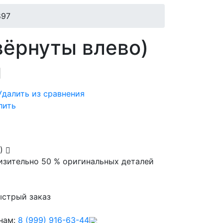
897
вёрнуты влево)
й
Удалить из сравнения
лить
е)
изительно 50 % оригинальных деталей
стрый заказ
нам:
8 (999) 916-63-44