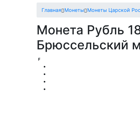
Главная
Монеты
Монеты Царской Ро
Монета Рубль 1
Брюссельский м
F