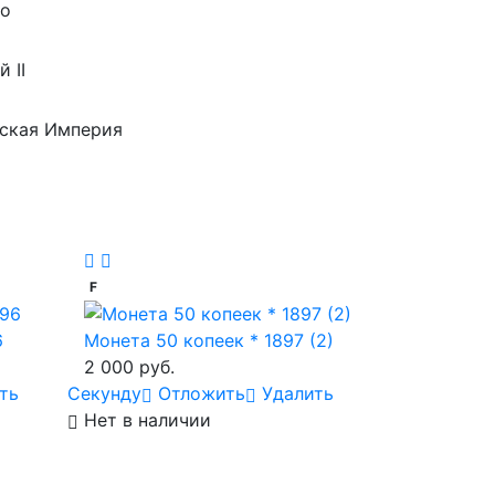
ро
 II
ская Империя
F
6
Монета 50 копеек * 1897 (2)
2 000 руб.
ть
Cекунду
Отложить
Удалить
Нет в наличии