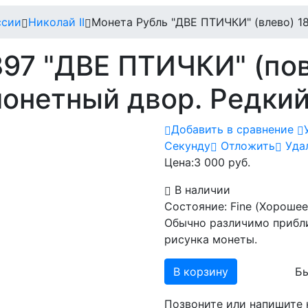
ссии
Николай II
Монета Рубль "ДВЕ ПТИЧКИ" (влево) 1
897 "ДВЕ ПТИЧКИ" (по
онетный двор. Редки
Добавить в сравнение
Cекунду
Отложить
Уда
Цена:
3 000 руб.
В наличии
Состояние: Fine (Хороше
Обычно различимо прибл
рисунка монеты.
В корзину
Бы
Позвоните или напишите 