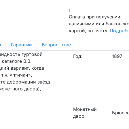
Оплата при получении
наличными или банковск
картой, по счету.
Подроб
а
Гарантии
Вопрос-ответ
видность гуртовой
Год:
1897
 каталоге В.В.
кий вариант, когда
т.н. «птички»,
ате деформации звёзд
монетного двора),
Монетный
Брюссе
двор: