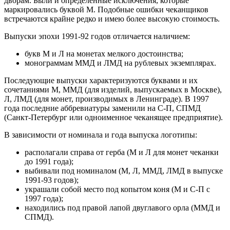
дворам. Были и определенные исключения, которые
маркировались буквой М. Подобные ошибки чеканщиков
встречаются крайне редко и имею более высокую стоимость.
Выпуски эпохи 1991-92 годов отличается наличием:
букв М и Л на монетах мелкого достоинства;
монограммам ММД и ЛМД на рублевых экземплярах.
Последующие выпуски характеризуются буквами и их
сочетаниями М, ММД (для изделий, выпускаемых в Москве),
Л, ЛМД (для монет, производимых в Ленинграде). В 1997
года последние аббревиатуры заменили на С-П, СПМД
(Санкт-Петербург или одноименное чеканящее предприятие).
В зависимости от номинала и года выпуска логотипы:
располагали справа от герба (М и Л для монет чеканки
до 1991 года);
выбивали под номиналом (М, Л, ММД, ЛМД в выпуске
1991-93 годов);
украшали собой место под копытом коня (М и С-П с
1997 года);
находились под правой лапой двуглавого орла (ММД и
СПМД).