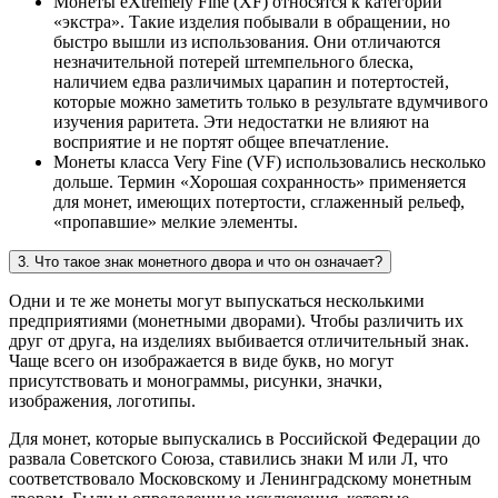
Монеты eXtremely Fine (XF) относятся к категории
«экстра». Такие изделия побывали в обращении, но
быстро вышли из использования. Они отличаются
незначительной потерей штемпельного блеска,
наличием едва различимых царапин и потертостей,
которые можно заметить только в результате вдумчивого
изучения раритета. Эти недостатки не влияют на
восприятие и не портят общее впечатление.
Монеты класса Very Fine (VF) использовались несколько
дольше. Термин «Хорошая сохранность» применяется
для монет, имеющих потертости, сглаженный рельеф,
«пропавшие» мелкие элементы.
3. Что такое знак монетного двора и что он означает?
Одни и те же монеты могут выпускаться несколькими
предприятиями (монетными дворами). Чтобы различить их
друг от друга, на изделиях выбивается отличительный знак.
Чаще всего он изображается в виде букв, но могут
присутствовать и монограммы, рисунки, значки,
изображения, логотипы.
Для монет, которые выпускались в Российской Федерации до
развала Советского Союза, ставились знаки М или Л, что
соответствовало Московскому и Ленинградскому монетным