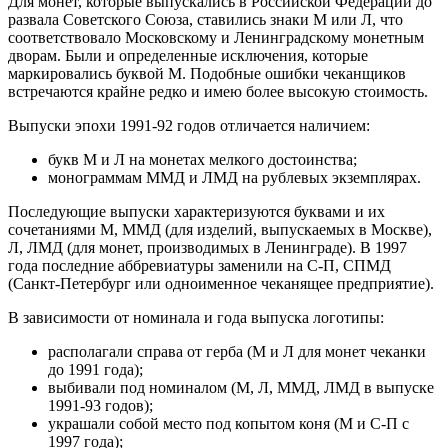
Для монет, которые выпускались в Российской Федерации до
развала Советского Союза, ставились знаки М или Л, что
соответствовало Московскому и Ленинградскому монетным
дворам. Были и определенные исключения, которые
маркировались буквой М. Подобные ошибки чеканщиков
встречаются крайне редко и имею более высокую стоимость.
Выпуски эпохи 1991-92 годов отличается наличием:
букв М и Л на монетах мелкого достоинства;
монограммам ММД и ЛМД на рублевых экземплярах.
Последующие выпуски характеризуются буквами и их
сочетаниями М, ММД (для изделий, выпускаемых в Москве),
Л, ЛМД (для монет, производимых в Ленинграде). В 1997
года последние аббревиатуры заменили на С-П, СПМД
(Санкт-Петербург или одноименное чеканящее предприятие).
В зависимости от номинала и года выпуска логотипы:
располагали справа от герба (М и Л для монет чеканки
до 1991 года);
выбивали под номиналом (М, Л, ММД, ЛМД в выпуске
1991-93 годов);
украшали собой место под копытом коня (М и С-П с
1997 года);