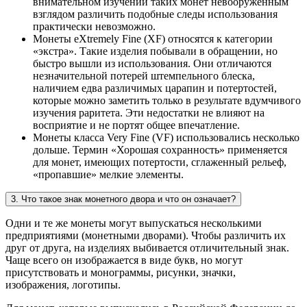
внимательном изучении таких монет невооруженным
взглядом различить подобные следы использования
практически невозможно.
Монеты eXtremely Fine (XF) относятся к категории
«экстра». Такие изделия побывали в обращении, но
быстро вышли из использования. Они отличаются
незначительной потерей штемпельного блеска,
наличием едва различимых царапин и потертостей,
которые можно заметить только в результате вдумчивого
изучения раритета. Эти недостатки не влияют на
восприятие и не портят общее впечатление.
Монеты класса Very Fine (VF) использовались несколько
дольше. Термин «Хорошая сохранность» применяется
для монет, имеющих потертости, сглаженный рельеф,
«пропавшие» мелкие элементы.
3. Что такое знак монетного двора и что он означает?
Одни и те же монеты могут выпускаться несколькими
предприятиями (монетными дворами). Чтобы различить их
друг от друга, на изделиях выбивается отличительный знак.
Чаще всего он изображается в виде букв, но могут
присутствовать и монограммы, рисунки, значки,
изображения, логотипы.