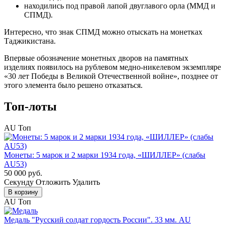
находились под правой лапой двуглавого орла (ММД и
СПМД).
Интересно, что знак СПМД можно отыскать на монетках
Таджикистана.
Впервые обозначение монетных дворов на памятных
изделиях появилось на рублевом медно-никелевом экземпляре
«30 лет Победы в Великой Отечественной войне», позднее от
этого элемента было решено отказаться.
Топ-лоты
AU
Топ
Монеты: 5 марок и 2 марки 1934 года, «ШИЛЛЕР» (слабы
AU53)
50 000 руб.
Cекунду
Отложить
Удалить
В корзину
AU
Топ
Медаль "Русский солдат гордость России". 33 мм. AU