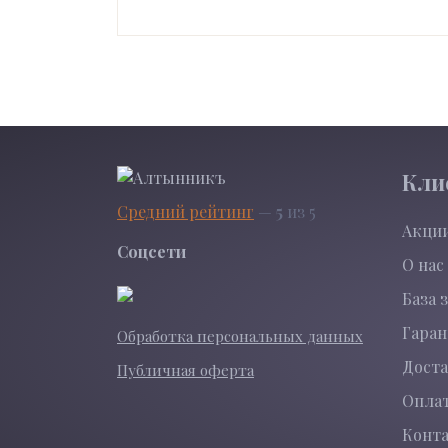
Кли
Средний рейтинг
—
5
из 5
Акци
Соцсети
О нас
База 
Гара
Обработка персональных данных
Доста
Публичная оферта
Опла
Конт