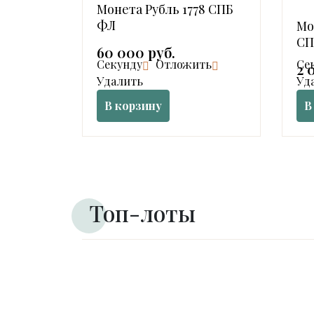
Монета Рубль 1778 СПБ
ФЛ
Мо
СП
60 000 руб.
Cекунду
Отложить
Cе
2 
Удалить
Уд
В корзину
В
Топ-лоты