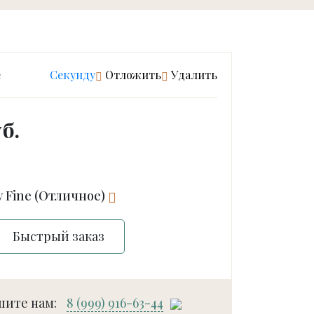
е
Cекунду
Отложить
Удалить
б.
y Fine (Отличное)
Быстрый заказ
шите нам:
8 (999) 916-63-44