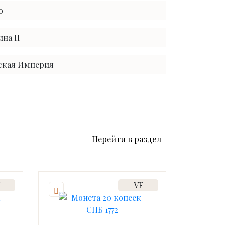
о
на II
ская Империя
Перейти в раздел
U
VF