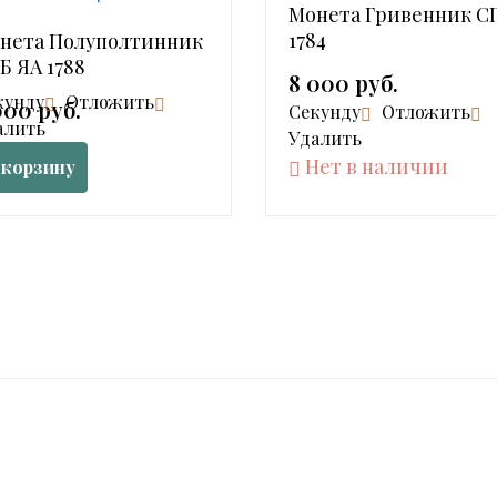
Монета Гривенник С
1784
нета Полуполтинник
Б ЯА 1788
8 000 руб.
кунду
Отложить
000 руб.
Cекунду
Отложить
алить
Удалить
Нет в наличии
 корзину