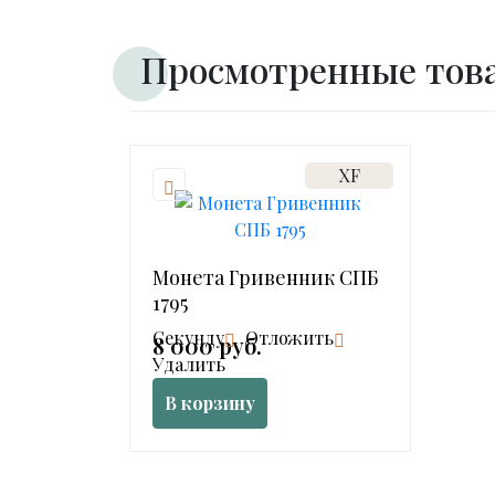
Просмотренные тов
XF
Монета Гривенник СПБ
1795
Cекунду
Отложить
8 000 руб.
Удалить
В корзину