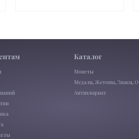
ентам
Каталог
и
Монеты
Медали, Жетоны, Знаки, 
знаний
Антиквариат
нтии
вка
та
акты