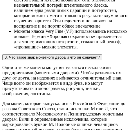
незначительной потерей штемпельного блеска,
наличием едва различимых царапин и потертостей,
которые можно заметить только в результате вдумчивого
изучения раритета. Эти недостатки не влияют на
восприятие и не портят общее впечатление.
Монеты класса Very Fine (VF) использовались несколько
дольше. Термин «Хорошая сохранность» применяется
для монет, имеющих потертости, сглаженный рельеф,
«пропавшие» мелкие элементы.
3. Что такое знак монетного двора и что он означает?
Одни и те же монеты могут выпускаться несколькими
предприятиями (монетными дворами). Чтобы различить их
друг от друга, на изделиях выбивается отличительный знак.
Чаще всего он изображается в виде букв, но могут
присутствовать и монограммы, рисунки, значки,
изображения, логотипы.
Для монет, которые выпускались в Российской Федерации до
развала Советского Союза, ставились знаки М или Л, что
соответствовало Московскому и Ленинградскому монетным
дворам. Были и определенные исключения, которые
маркировались буквой М. Подобные ошибки чеканщиков
встречаются крайне редко и имею более высокую стоимость.