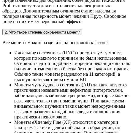
предназначенных для обращения; более дорогая технология
Proff используется для изготовления коллекционных
образцов. Дополнительным отличием станет идеальная
полированная поверхность монет чеканки Пруф. Свободное
поле на них имеет зеркальный эффект.
2. Что такое степень сохранности монет?
Все монеты можно разделить на несколько классов:
Идеальное состояние – (UNC) присутствует у монет,
которые по каким-то причинам не были использованы.
Основной чертой подобных творений чеканщиков стало
наличие штемпельного блеска без признаков истирания.
Обычно такие монеты разделяют на 11 категорий, а
высшую называют люксом или BU.
Монеты чуть худшего состояния (AU) характеризуются
практически незаметными дефектами (потертостями,
забоинами, мельчайшими трещинками), которые можно
разглядеть только при помощи лупы. При даже самом
внимательном изучении таких монет невооруженным
взглядом различить подобные следы использования
практически невозможно.
Монеты eXtremely Fine (XF) относятся к категории
«экстра». Такие изделия побывали в обращении, но
быстро вышли из использования. Они отличаются