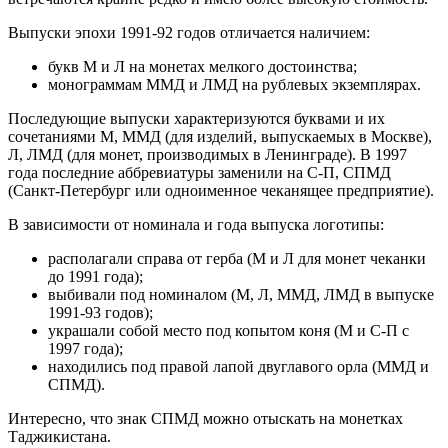
Выпуски эпохи 1991-92 годов отличается наличием:
букв М и Л на монетах мелкого достоинства;
монограммам ММД и ЛМД на рублевых экземплярах.
Последующие выпуски характеризуются буквами и их
сочетаниями М, ММД (для изделий, выпускаемых в Москве),
Л, ЛМД (для монет, производимых в Ленинграде). В 1997
года последние аббревиатуры заменили на С-П, СПМД
(Санкт-Петербург или одноименное чеканящее предприятие).
В зависимости от номинала и года выпуска логотипы:
располагали справа от герба (М и Л для монет чеканки
до 1991 года);
выбивали под номиналом (М, Л, ММД, ЛМД в выпуске
1991-93 годов);
украшали собой место под копытом коня (М и С-П с
1997 года);
находились под правой лапой двуглавого орла (ММД и
СПМД).
Интересно, что знак СПМД можно отыскать на монетках
Таджикистана.