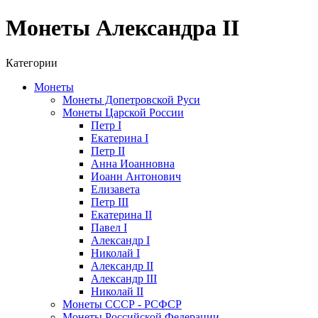
Монеты Александра II
Категории
Монеты
Монеты Допетровской Руси
Монеты Царской России
Петр I
Екатерина I
Петр II
Анна Иоанновна
Иоанн Антонович
Елизавета
Петр III
Екатерина II
Павел I
Александр I
Николай I
Александр II
Александр III
Николай II
Монеты СССР - РСФСР
Монеты Российской Федерации