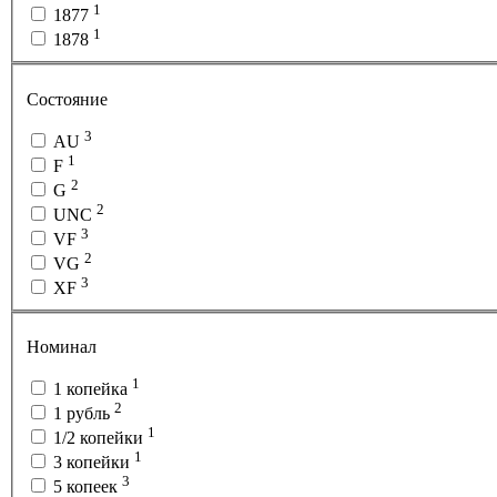
1
1877
1
1878
Состояние
3
AU
1
F
2
G
2
UNC
3
VF
2
VG
3
XF
Номинал
1
1 копейка
2
1 рубль
1
1/2 копейки
1
3 копейки
3
5 копеек