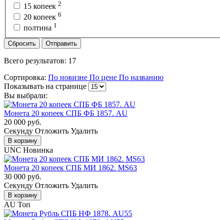
2
15 копеек
6
20 копеек
1
полтина
Сбросить
Отправить
Всего результатов:
17
Сортировка:
По новизне
По цене
По названию
Показывать на странице
Вы выбрали:
Монета 20 копеек СПБ ФБ 1857. AU
20 000 руб.
Cекунду
Отложить
Удалить
В корзину
UNC
Новинка
Монета 20 копеек СПБ МИ 1862. MS63
30 000 руб.
Cекунду
Отложить
Удалить
В корзину
AU
Топ