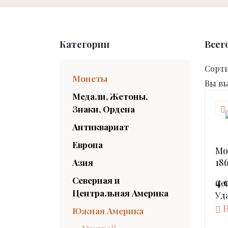
Категории
Всег
Сорт
Монеты
Вы вы
Медали, Жетоны,
Знаки, Ордена
Антиквариат
Европа
Мо
18
Азия
Северная и
4 
Cе
Центральная Америка
Уд
Н
Южная Америка