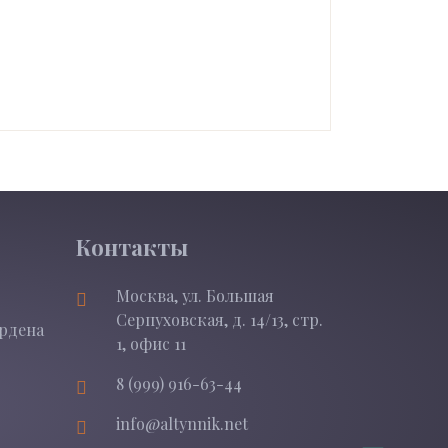
Контакты
Москва, ул. Большая
Серпуховская, д. 14/13, стр.
Ордена
1, офис 11
8 (999) 916-63-44
info@altynnik.net