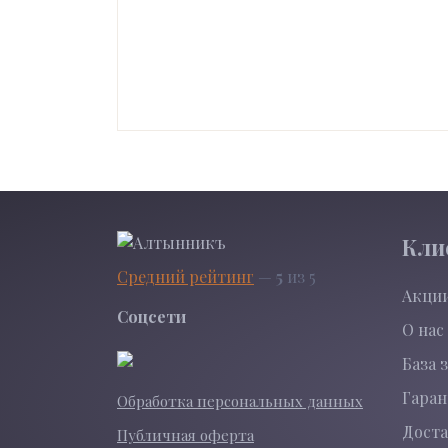
Кли
Средний рейтинг
—
5
из 5
Акци
Соцсети
О нас
База 
Гара
Обработка персональных данных
Доста
Публичная оферта