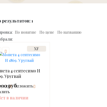
о результатов:
1
ировка:
По новизне
По цене
По названию
брали:
XF
нета 4 сентесимо Н
69. Уругвай
000 руб.
кунду
Отложить
алить
ет в наличии