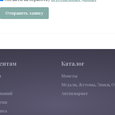
Отправить заявку
ентам
Каталог
и
Монеты
Медали, Жетоны, Знаки, 
знаний
Антиквариат
нтии
вка