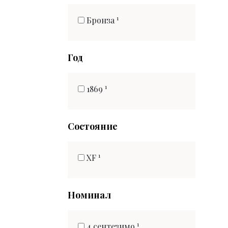
1
Бронза
Год
1
1869
Состояние
1
XF
Номинал
1
4 сентезимо