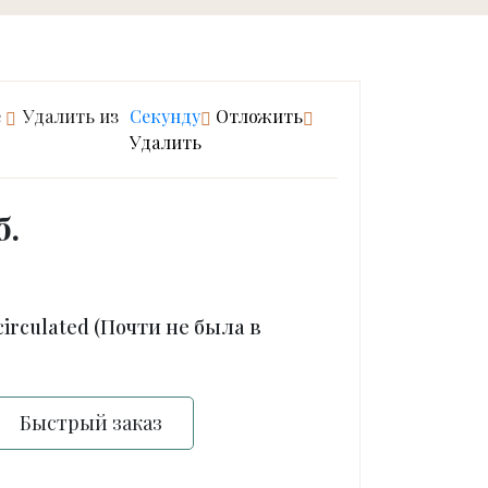
е
Удалить из
Cекунду
Отложить
Удалить
б.
irculated (Почти не была в
Быстрый заказ