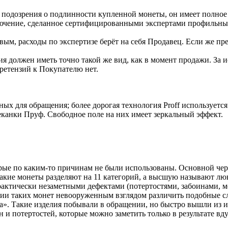
 подозрения о подлинности купленной монеты, он имеет полное п
ключение, сделанное сертифицированными экспертами профиль
вым, расходы по экспертизе берёт на себя Продавец. Если же пр
я должен иметь точно такой же вид, как в момент продажи. За 
ретензий к Покупателю нет.
ных для обращения; более дорогая технология Proff использует
еканки Пруф. Свободное поле на них имеет зеркальный эффект.
торые по каким-то причинам не были использованы. Основной че
такие монеты разделяют на 11 категорий, а высшую называют л
рактически незаметными дефектами (потертостями, забоинами, 
ии таких монет невооруженным взглядом различить подобные с
тра». Такие изделия побывали в обращении, но быстро вышли из
и потертостей, которые можно заметить только в результате вд