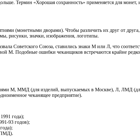
 дольше. Термин «Хорошая сохранность» применяется для монет
тиями (монетными дворами). Чтобы различить их друг от друга,
ммы, рисунки, значки, изображения, логотипы.
азвала Советского Союза, ставились знаки М или Л, что соотве
вой М. Подобные ошибки чеканщиков встречаются крайне редко
ями М, ММД (для изделий, выпускаемых в Москве), Л, ЛМД (для
одноименное чеканящее предприятие).
1991 года);
91-93 годов);
года);
СПМД).