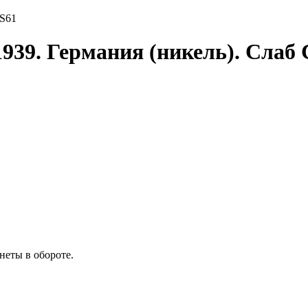
MS61
1939. Германия (никель). Сл
неты в обороте.