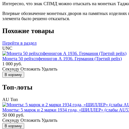
Интересно, что знак СПМД можно отыскать на монетках Тадж
Впервые обозначение монетных дворов на памятных изделиях п
элемента было решено отказаться.
Похожие товары
Перейти в раздел
UNC
Монета 50 рейхспфеннигов А 1936. Германия (Третий рейх)
1 000 руб.
Cекунду
Отложить
Удалить
В корзину
Топ-лоты
AU
Топ
Монеты: 5 марок и 2 марки 1934 года, «ШИЛЛЕР» (слабы AU5
50 000 руб.
Cекунду
Отложить
Удалить
В корзину