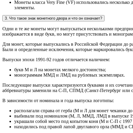
Монеты класса Very Fine (VF) использовались несколько
элементы.
3. Что такое знак монетного двора и что он означает?
Одни и те же монеты могут выпускаться несколькими предприя
изображается в виде букв, но могут присутствовать и моногра
Для монет, которые выпускались в Российской Федерации до р
Были и определенные исключения, которые маркировались бук
Выпуски эпохи 1991-92 годов отличается наличием:
букв М и Л на монетах мелкого достоинства;
монограммам ММД и ЛМД на рублевых экземплярах.
Последующие выпуски характеризуются буквами и их сочетани
аббревиатуры заменили на С-П, СПМД (Санкт-Петербург или 
В зависимости от номинала и года выпуска логотипы:
располагали справа от герба (М и Л для монет чеканки до 
выбивали под номиналом (М, Л, ММД, ЛМД в выпуске 19
украшали собой место под копытом коня (М и С-П с 1997 
находились под правой лапой двуглавого орла (ММД и 