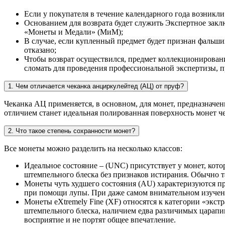
Если у покупателя в течение календарного года возникли
Основанием для возврата будет служить Экспертное за
«Монеты и Медали» (МиМ);
В случае, если купленный предмет будет признан фальши
отказано;
Чтобы возврат осуществился, предмет коллекционировани
сломать для проведения профессиональной экспертизы, п
1. Чем отличается чеканка анциркулейтед (АЦ) от пруф?
Чеканка АЦ применяется, в основном, для монет, предназначен
отличием станет идеальная полированная поверхность монет ч
2. Что такое степень сохранности монет?
Все монеты можно разделить на несколько классов:
Идеальное состояние – (UNC) присутствует у монет, ко
штемпельного блеска без признаков истирания. Обычно 
Монеты чуть худшего состояния (AU) характеризуются п
при помощи лупы. При даже самом внимательном изучен
Монеты eXtremely Fine (XF) относятся к категории «экс
штемпельного блеска, наличием едва различимых царапин 
восприятие и не портят общее впечатление.