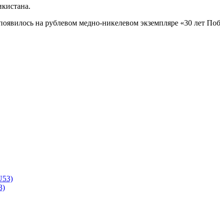
икистана.
оявилось на рублевом медно-никелевом экземпляре «30 лет Поб
3)