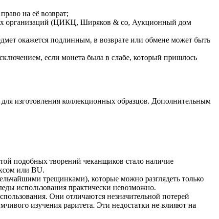
раво на её возврат;
ных организаций (ЦИКЦ, Ширяков & co, Аукционный дом
едмет окажется подлинным, в возврате или обмене может быть
исключением, если монета была в слабе, который пришлось
ся для изготовления коллекционных образцов. Дополнительным
ртой подобных творений чеканщиков стало наличие
юксом или BU.
мельчайшими трещинками), которые можно разглядеть только
леды использования практически невозможно.
 использования. Они отличаются незначительной потерей
умчивого изучения раритета. Эти недостатки не влияют на