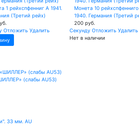
а 1 рейхспфенниг А 1941.
Монета 10 рейхспфенниго
ния (Третий рейх)
1940. Германия (Третий р
уб.
200 руб.
у
Отложить
Удалить
Cекунду
Отложить
Удалить
Нет в наличии
зину
«ШИЛЛЕР» (слабы AU53)
". 33 мм. AU