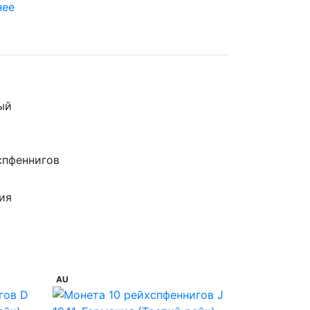
нее
ый
спфеннигов
ия
AU