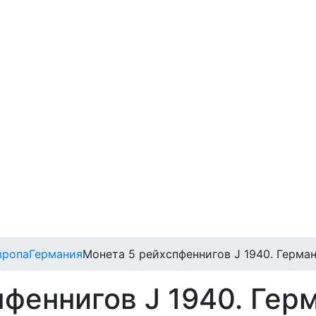
вропа
Германия
Монета 5 рейхспфеннигов J 1940. Герман
феннигов J 1940. Гер