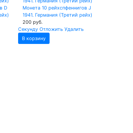
в D
Монета 10 рейхспфеннигов J
ейх)
1941. Германия (Третий рейх)
200 руб.
Cекунду
Отложить
Удалить
В корзину