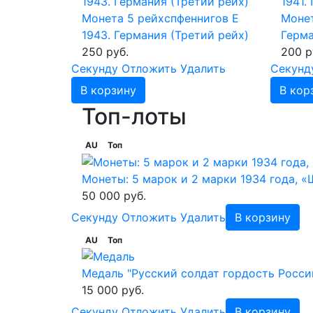
Монета 5 рейхспфеннигов Е
Монет
1943. Германия (Третий рейх)
Герма
250 руб.
200 р
Cекунду
Отложить
Удалить
Cекунд
В корзину
В кор
Топ-лоты
AU
Топ
Монеты: 5 марок и 2 марки 1934 года, 
50 000 руб.
Cекунду
Отложить
Удалить
В корзину
AU
Топ
Медаль "Русский солдат гордость России
15 000 руб.
Cекунду
Отложить
Удалить
В корзину