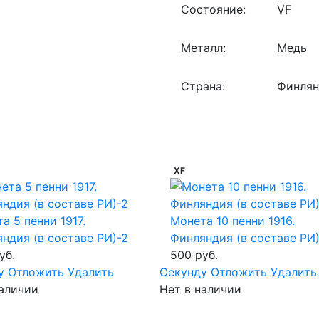
Состояние:
VF
Металл:
Медь
Страна:
Финлян
XF
а 5 пенни 1917.
Монета 10 пенни 1916.
ндия (в составе РИ)-2
Финляндия (в составе РИ
уб.
500 руб.
у
Отложить
Удалить
Cекунду
Отложить
Удалить
наличии
Нет в наличии