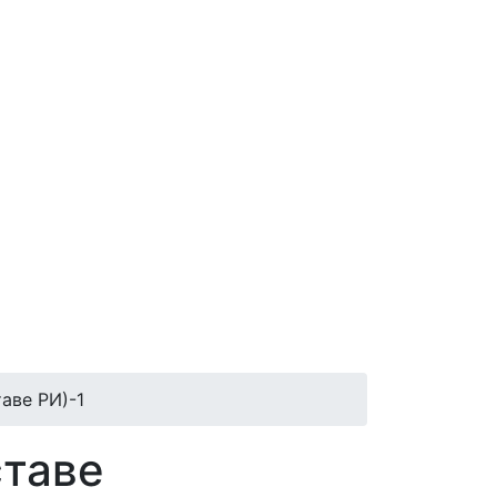
таве РИ)-1
ставе