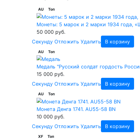
AU
Топ
Монеты: 5 марок и 2 марки 1934 года, 
50 000 руб.
Cекунду
Отложить
Удалить
В корзину
AU
Топ
Медаль "Русский солдат гордость России
15 000 руб.
Cекунду
Отложить
Удалить
В корзину
AU
Топ
Монета Денга 1741. AU55-58 BN
10 000 руб.
Cекунду
Отложить
Удалить
В корзину
XF
Топ