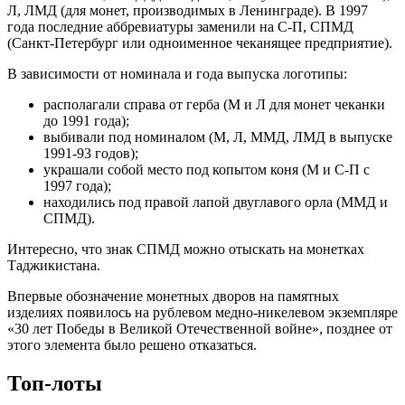
Л, ЛМД (для монет, производимых в Ленинграде). В 1997
года последние аббревиатуры заменили на С-П, СПМД
(Санкт-Петербург или одноименное чеканящее предприятие).
В зависимости от номинала и года выпуска логотипы:
располагали справа от герба (М и Л для монет чеканки
до 1991 года);
выбивали под номиналом (М, Л, ММД, ЛМД в выпуске
1991-93 годов);
украшали собой место под копытом коня (М и С-П с
1997 года);
находились под правой лапой двуглавого орла (ММД и
СПМД).
Интересно, что знак СПМД можно отыскать на монетках
Таджикистана.
Впервые обозначение монетных дворов на памятных
изделиях появилось на рублевом медно-никелевом экземпляре
«30 лет Победы в Великой Отечественной войне», позднее от
этого элемента было решено отказаться.
Топ-лоты