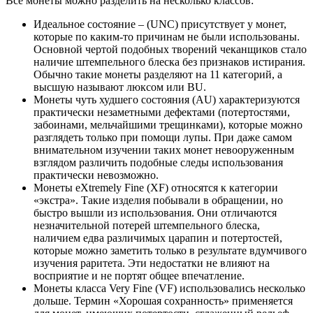
Все монеты можно разделить на несколько классов:
Идеальное состояние – (UNC) присутствует у монет,
которые по каким-то причинам не были использованы.
Основной чертой подобных творений чеканщиков стало
наличие штемпельного блеска без признаков истирания.
Обычно такие монеты разделяют на 11 категорий, а
высшую называют люксом или BU.
Монеты чуть худшего состояния (AU) характеризуются
практически незаметными дефектами (потертостями,
забоинами, мельчайшими трещинками), которые можно
разглядеть только при помощи лупы. При даже самом
внимательном изучении таких монет невооруженным
взглядом различить подобные следы использования
практически невозможно.
Монеты eXtremely Fine (XF) относятся к категории
«экстра». Такие изделия побывали в обращении, но
быстро вышли из использования. Они отличаются
незначительной потерей штемпельного блеска,
наличием едва различимых царапин и потертостей,
которые можно заметить только в результате вдумчивого
изучения раритета. Эти недостатки не влияют на
восприятие и не портят общее впечатление.
Монеты класса Very Fine (VF) использовались несколько
дольше. Термин «Хорошая сохранность» применяется