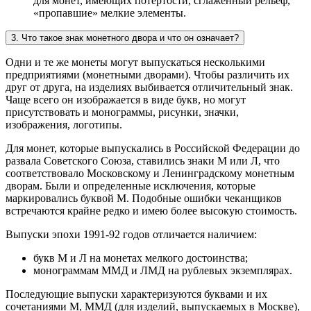
для монет, имеющих потертости, сглаженный рельеф,
«пропавшие» мелкие элементы.
3. Что такое знак монетного двора и что он означает?
Одни и те же монеты могут выпускаться несколькими
предприятиями (монетными дворами). Чтобы различить их
друг от друга, на изделиях выбивается отличительный знак.
Чаще всего он изображается в виде букв, но могут
присутствовать и монограммы, рисунки, значки,
изображения, логотипы.
Для монет, которые выпускались в Российской Федерации до
развала Советского Союза, ставились знаки М или Л, что
соответствовало Московскому и Ленинградскому монетным
дворам. Были и определенные исключения, которые
маркировались буквой М. Подобные ошибки чеканщиков
встречаются крайне редко и имею более высокую стоимость.
Выпуски эпохи 1991-92 годов отличается наличием:
букв М и Л на монетах мелкого достоинства;
монограммам ММД и ЛМД на рублевых экземплярах.
Последующие выпуски характеризуются буквами и их
сочетаниями М, ММД (для изделий, выпускаемых в Москве),