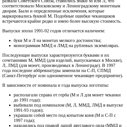
развала Советского Союза, ставились знаки М или Л, что
соответствовало Московскому и Ленинградскому монетным
дворам. Были и определенные исключения, которые
маркировались буквой М. Подобные ошибки чеканщиков
встречаются крайне редко и имею более высокую стоимость.
Выпуски эпохи 1991-92 годов отличается наличием:
букв М и Л на монетах мелкого достоинства;
монограммам ММД и ЛМД на рублевых экземплярах.
Последующие выпуски характеризуются буквами и их
сочетаниями М, ММД (для изделий, выпускаемых в Москве),
Л, ЛМД (для монет, производимых в Ленинграде). В 1997
года последние аббревиатуры заменили на С-П, СПМД
(Санкт-Петербург или одноименное чеканящее предприятие).
В зависимости от номинала и года выпуска логотипы:
располагали справа от герба (М и Л для монет чеканки
до 1991 года);
выбивали под номиналом (М, Л, ММД, ЛМД в выпуске
1991-93 годов);
украшали собой место под копытом коня (М и С-П с
1997 года);
находились под правой лапой двуглавого орла (ММД и