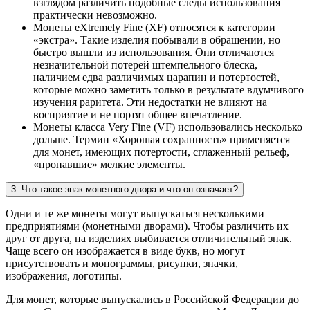
взглядом различить подобные следы использования
практически невозможно.
Монеты eXtremely Fine (XF) относятся к категории
«экстра». Такие изделия побывали в обращении, но
быстро вышли из использования. Они отличаются
незначительной потерей штемпельного блеска,
наличием едва различимых царапин и потертостей,
которые можно заметить только в результате вдумчивого
изучения раритета. Эти недостатки не влияют на
восприятие и не портят общее впечатление.
Монеты класса Very Fine (VF) использовались несколько
дольше. Термин «Хорошая сохранность» применяется
для монет, имеющих потертости, сглаженный рельеф,
«пропавшие» мелкие элементы.
3. Что такое знак монетного двора и что он означает?
Одни и те же монеты могут выпускаться несколькими
предприятиями (монетными дворами). Чтобы различить их
друг от друга, на изделиях выбивается отличительный знак.
Чаще всего он изображается в виде букв, но могут
присутствовать и монограммы, рисунки, значки,
изображения, логотипы.
Для монет, которые выпускались в Российской Федерации до