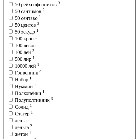
3
50 рейхспфеннигов
2
50 сантимов
1
50 сентаво
2
50 центов
1
50 эскудо
1
100 крон
1
100 левов
3
100 лей
1
500 лир
1
10000 лей
4
Гривенник
1
Набор
1
Нуммий
1
Полкопейки
3
Полуполтинник
1
Солид
1
Статер
1
денга
2
деньга
1
жетон