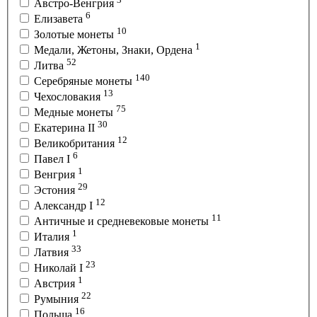
Австро-Венгрия
6
Елизавета
10
Золотые монеты
1
Медали, Жетоны, Знаки, Ордена
52
Литва
140
Серебряные монеты
13
Чехословакия
75
Медные монеты
30
Екатерина II
12
Великобритания
6
Павел I
1
Венгрия
29
Эстония
12
Александр I
11
Античные и средневековые монеты
1
Италия
33
Латвия
23
Николай I
1
Австрия
22
Румыния
16
Польша