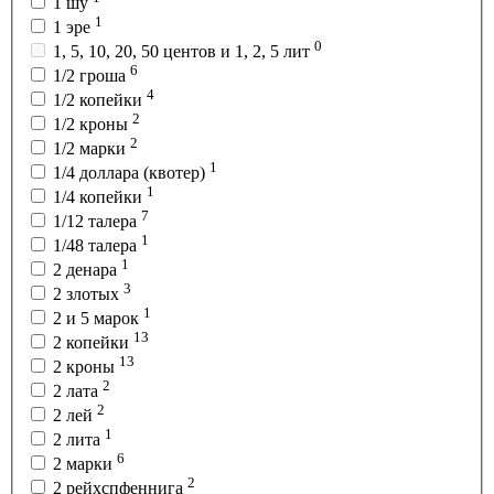
1 шу
1
1 эре
0
1, 5, 10, 20, 50 центов и 1, 2, 5 лит
6
1/2 гроша
4
1/2 копейки
2
1/2 кроны
2
1/2 марки
1
1/4 доллара (квотер)
1
1/4 копейки
7
1/12 талера
1
1/48 талера
1
2 денара
3
2 злотых
1
2 и 5 марок
13
2 копейки
13
2 кроны
2
2 лата
2
2 лей
1
2 лита
6
2 марки
2
2 рейхспфеннига