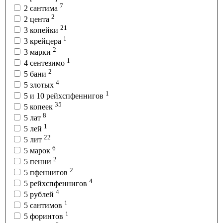
7
2 сантима
2
2 цента
21
3 копейки
1
3 крейцера
2
3 марки
1
4 сентезимо
2
5 бани
4
5 злотых
1
5 и 10 рейхспфеннигов
35
5 копеек
8
5 лат
1
5 лей
22
5 лит
6
5 марок
2
5 пенни
2
5 пфеннигов
4
5 рейхспфеннигов
4
5 рублей
1
5 сантимов
1
5 форинтов