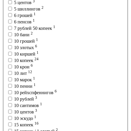
3
5 центов
2
5 шиллингов
1
6 грошей
1
6 пенсов
1
7 рублей 50 копеек
2
10 бани
1
10 грошей
6
10 злотых
1
10 киршей
24
10 копеек
6
10 крон
12
10 лит
1
10 марок
1
10 пенни
6
10 рейхспфеннигов
3
10 рублей
1
10 сантимов
3
10 центов
1
10 эскудо
16
15 копеек
2