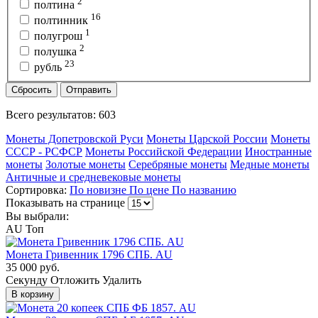
2
полтина
16
полтинник
1
полугрош
2
полушка
23
рубль
Сбросить
Отправить
Всего результатов:
603
Монеты Допетровской Руси
Монеты Царской России
Монеты
СССР - РСФСР
Монеты Российской Федерации
Иностранные
монеты
Золотые монеты
Серебряные монеты
Медные монеты
Античные и средневековые монеты
Сортировка:
По новизне
По цене
По названию
Показывать на странице
Вы выбрали:
AU
Топ
Монета Гривенник 1796 СПБ. AU
35 000 руб.
Cекунду
Отложить
Удалить
В корзину