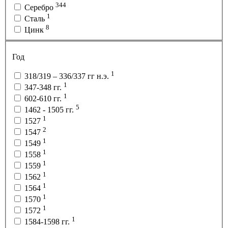
344
Серебро
1
Сталь
8
Цинк
Год
1
318/319 – 336/337 гг н.э.
1
347-348 гг.
1
602-610 гг.
5
1462 - 1505 гг.
1
1527
2
1547
1
1549
1
1558
1
1559
1
1562
1
1564
1
1570
1
1572
1
1584-1598 гг.