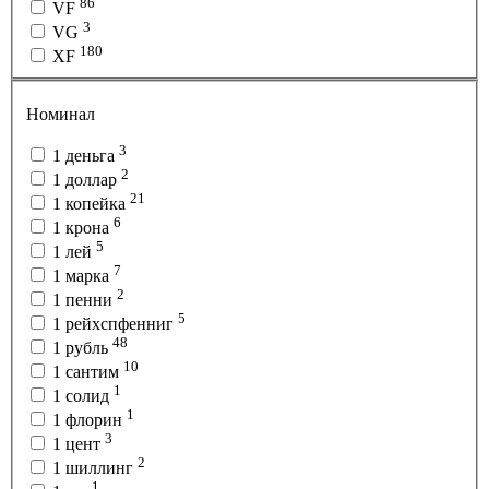
86
VF
3
VG
180
XF
Номинал
3
1 деньга
2
1 доллар
21
1 копейка
6
1 крона
5
1 лей
7
1 марка
2
1 пенни
5
1 рейхспфенниг
48
1 рубль
10
1 сантим
1
1 солид
1
1 флорин
3
1 цент
2
1 шиллинг
1