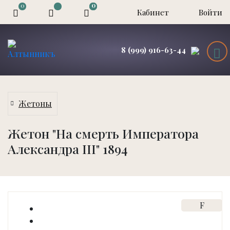
0
0
0
Кабинет
Войти
8 (999) 916-63-44
Жетоны
Жетон "На смерть Императора
Александра III" 1894
F